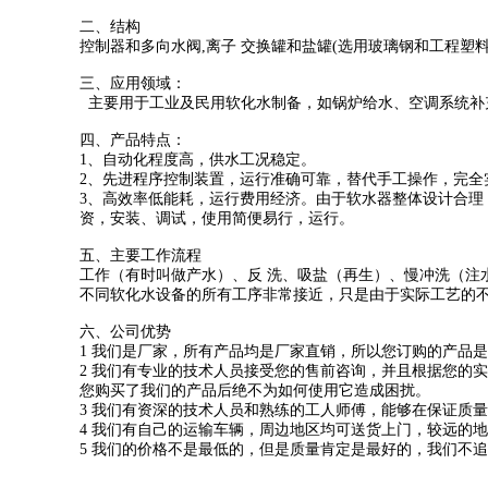
二、结构
控制器和多向水阀,离子 交换罐和盐罐(选用玻璃钢和工程塑
三、应用领域：
主要用于工业及民用软化水制备，如锅炉给水、空调系统补
四、产品特点：
1、自动化程度高，供水工况稳定。
2、先进程序控制装置，运行准确可靠，替代手工操作，完全
3、高效率低能耗，运行费用经济。由于软水器整体设计合理
资，安装、调试，使用简便易行，运行。
五、主要工作流程
工作（有时叫做产水）、反 洗、吸盐（再生）、慢冲洗（注
不同软化水设备的所有工序非常接近，只是由于实际工艺的不
六、公司优势
1 我们是厂家，所有产品均是厂家直销，所以您订购的产品
2 我们有专业的技术人员接受您的售前咨询，并且根据您的
您购买了我们的产品后绝不为如何使用它造成困扰。
3 我们有资深的技术人员和熟练的工人师傅，能够在保证质
4 我们有自己的运输车辆，周边地区均可送货上门，较远的
5 我们的价格不是最低的，但是质量肯定是最好的，我们不