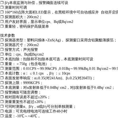
❐ β/γ本底监测与补偿，报警阈值连续可设
❐ 测量时间可调
❐ 160*160点阵大面积LED显示，在黑暗环境中可自动感应并 自动开启
❐ 探测面积大：200cm2；
❐ 用户友好界面，显示单位cps、Bq或Bq/cm2
❐ 重量轻，密码保护高级菜单
技术参数
❐ 探测器类型：塑料闪烁体+ZnS(Ag)， 探测窗口采用含铝聚酯薄膜箔；
❐ 探测器尺寸：200cm2
❐ 报警方式：声光报警
❐ 单位：cps、Bq或Bq/cm2
❐ 本底扣除：扣除和不扣除本底可选，本底测量时间可设
❐ 重量：＜750g（包含电池）；
❐ 测量范围：0.01CPS～99.99kCPS ,0.01Bq～99.99kBq,0.01 Bq/cm2～99.9
❐ 本底计数：α： ≤ 0.1 cps ，β/γ ：≤ 10cps
❐ 表面发射率响应：α≥0.35(对241Am)、β≥0.25(对204TI)；
❐ 探测上限：9999KCPS；
❐ 本底测量：对α发射体低于0.04Bq/ cm2，对β发射体低于0.4Bq/ cm2；
❐ 报警阈值可随意调整；
❐ 相对固有误差不超过±20%；
❐ 测量重复性不超过±20%；
❐ 可同时测量α、β/γ，α或β/γ可分别单独测量；
❐ 电源：可充电锂电池可连续工作48小时
❐ 温度：-10℃～+40℃，