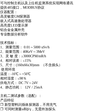
可与控制主机以及上位机监测系统实现网络通讯
提供485接口，MODBUS协议
仪器配置：
高灵敏度GM探测器
嵌入式高速微处理器
高亮度LED显示屏
铝合金金属外壳
专业数据分析软件
技术指标：
1、测量范围： 0.01～5000 uSv/h
2、能量范围：40KeV～3MeV
3、灵 敏 度：≥3000CPM/mR/h
4、相对误差：≤15%
5、尺寸：(160x66x30)mm （不含插头）
使用环境
温度：-10℃～+50℃
相对湿度：≤98％
供电方式： DC 7V～24V
4、静态功耗： 12V / 25mA
主机二测试参数（选配）：
产品特征
❐ 新型塑料闪烁体探测器，不用充气
❐ 可同时测量α和β/γ，无需外加探头