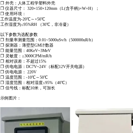
❐ 外壳：人体工程学塑料外壳
❐ 仪器尺寸： 320×150×120mm（L(含手柄)×W×H）；
❐ 使用环境：
工作温度为-20℃～+50℃
工作湿度为≤95%RH （30℃，非冷凝）
以下参数为选配参数
❐ 剂量率测量范围：0.01~5000uSv/h（500000uR/h）
❐ 探测器：薄壁型GM计数器
❐ 能量范围：40KeV~3MeV
❐ 灵敏度：≥3000CPM/mR/h
❐ 相对误差：不超过15%
❐ 供电电源：DC7V~24V（标配12V开关电源）
❐ 供电电源： 220V
❐ 温度范围：-10℃～50℃
❐ 湿度范围：相对湿度≤95%（40℃）
❐ 信号线：标配10米，可加长
示例图片：