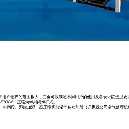
式，供用户选择的范围很大，完全可以满足不同用户的使用及各设计院选型要
~520kW，压缩为半封闭螺杆式。
、中间段、湿膜加湿、高压喷雾加湿等各功能段（详见我公司空气处理机样