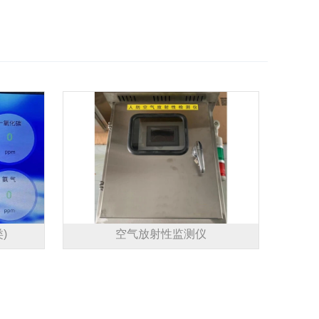
)
空气放射性监测仪