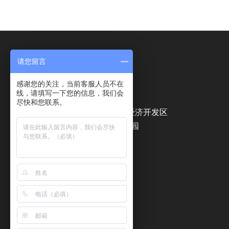
请您留言
联系我们
感谢您的关注，当前客服人员不在
联系方式：0534-2178822
线，请填写一下您的信息，我们会
公司传真：0534-5077099
尽快和您联系。
公司地址：山东省德州市经济开发区
中央空调工业园