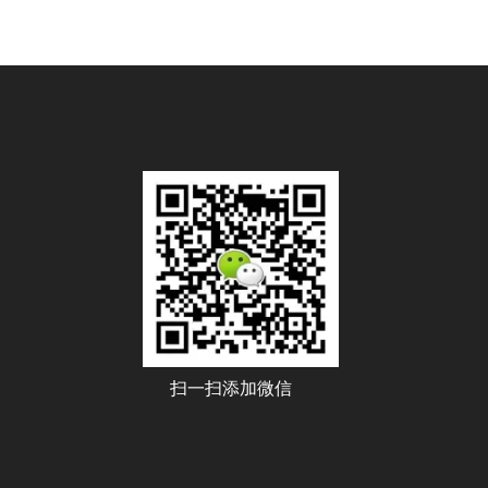
扫一扫添加微信