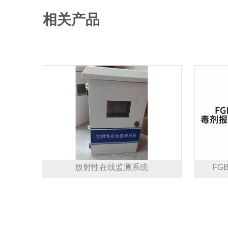
相关产品
放射性在线监测系统
FG