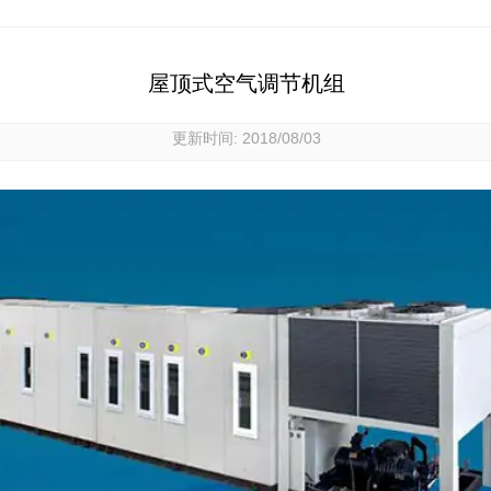
屋顶式空气调节机组
更新时间: 2018/08/03