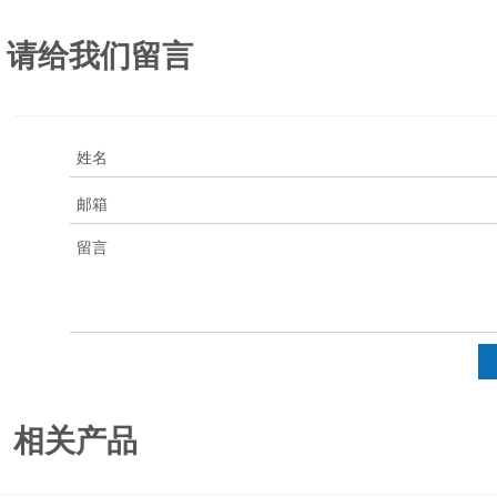
■
通风柜安装调整水平必须到位，否则会影响视窗调节平衡效果。
■
电气部分必须有电气专业人员正确安装，风机的接线必须注意风叶的转向，风向不
■
通风柜的表面标准风速为0.5m/s。
请给我们留言
■
灯和风机在任何情况下必须保持正常操作。工作范围必须清洁整齐
■
做试验时，必须预先打开风机。
■
视窗上下调节直接影响风量的大小，当需要整扇视窗上下调节时，请将移门玻璃移
■
到正常关闭位置，不然会影响排风柜的效果。
■
为预防电火花引起火灾爆炸危险，建议不要在通风柜门内使用插座；
■
建议通风柜台面不要长时间接触火焰或发热物体，否则会引起台面性能退化或损坏
■
在任何情况下不得把头伸进通风柜内；
■
做任何试验操作时，都必须将玻璃门了拉下，以起保护作用。
■
使用完毕，必须将防护玻璃门拉下。
■
当通风柜不能正常工作时，需要有专业人员维修，本通风柜保修一年.
相关产品