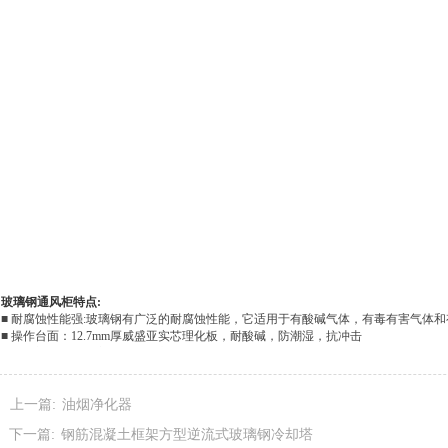
玻璃钢通风柜特点:
■
耐腐蚀性能强:玻璃钢有广泛的耐腐蚀性能，它适用于有酸碱气体，有毒有害气体
■
操作台面：12.7mm厚威盛亚实芯理化板，耐酸碱，防潮湿，抗冲击
■
调节门：二截式安全钢化玻璃，无段平衡式升降，可上下拉动停留在任何位置
■
照明设备：防腐日光灯，光源与气体隔离，台面照度大于400流明
■
操作板：照明开关，风机ON/OFF开关，220V，10A多功能插座两个
上一篇:
油烟净化器
■
重量轻，强度大：玻璃钢能长期承受80℃的温度，短期可至130℃，玻璃钢氧指数≥
■
耐老化，寿命长：一般情况下课使用15年以上
下一篇:
钢筋混凝土框架方型逆流式玻璃钢冷却塔
使用说明:以下在使用通风柜时注意事项