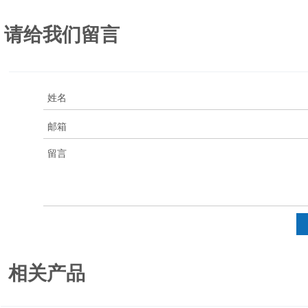
型 号
3
风压(Pa)
转速(rpm)
功率(kW)
风量(m
/h)
风量(
SR900型
900～1650
1450～2000
2900
1.1
≥900
请给我们留言
DJF型
2600～3060
600～900
1450
1.1
≥120
三相0.55
Ⅰ 型
300～700
114～58
2800
≥300
单相0.37
F270
三相0.55
Ⅱ 型
500～1100
123～58
2800
≥300
单相0.37
人防通风系统及附件介绍
1、进风消波悬殊摆活门
2、LP滤尘器
3、手动密封阀门
4、预滤器
5、软管接头
6、过滤吸收器
7、电动脚踏(手摇)二用风机
8、风量调节阀
9、FX-Ⅰ风量显示器(或风量测点)
10、FY 自动排气阀
a、阻力测点
(二)900m3/h消波悬摆活门
(三)LP滤尘器
(四)手动密封阀门(风量调节阀)
相关产品
(五)预虑器 (六)软管接头
(七)过滤吸收器