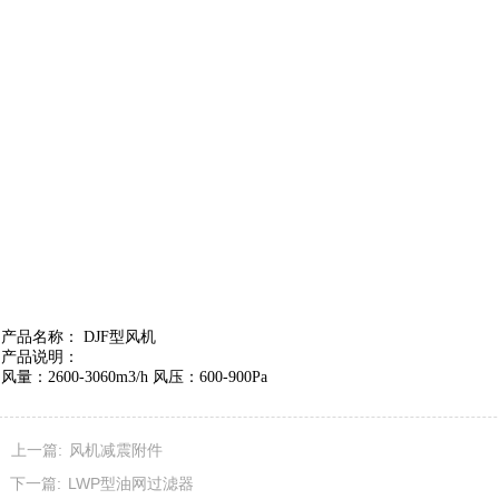
产品名称： DJF型风机
产品说明：
风量：2600-3060m3/h 风压：600-900Pa
特点：采用电机或四人脚踏,风量大、是人防工程必备的通风换气设备
应用：人防工事、防空地下室、地下指挥所、地下旅馆、餐厅商场等建
上一篇:
风机减震附件
性能参数表
下一篇:
LWP型油网过滤器
平时(电力驱动)
电源毁