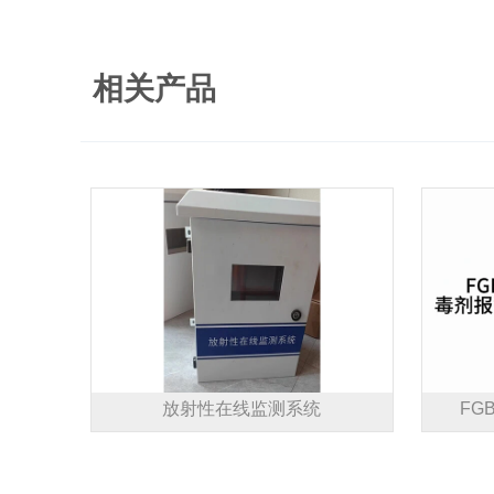
相关产品
放射性在线监测系统
FG