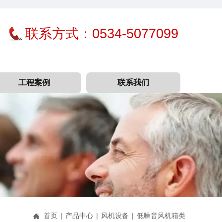
联系方式：0534-5077099
工程案例
联系我们
首页
|
产品中心
|
风机设备
|
低噪音风机箱类
