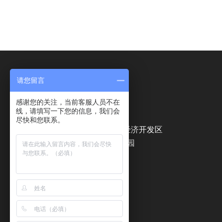
请您留言
联系我们
感谢您的关注，当前客服人员不在
联系方式：0534-2178822
线，请填写一下您的信息，我们会
公司传真：0534-5077099
尽快和您联系。
公司地址：山东省德州市经济开发区
中央空调工业园