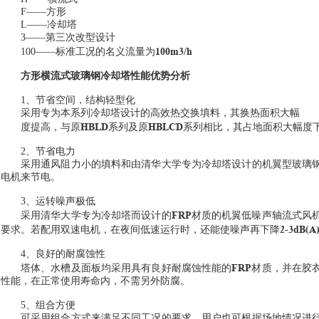
F
——方形
L
——冷却塔
3
——第三次改型设计
100m3/h
100
——标准工况的名义流量为
方形横流式玻璃钢冷却塔性能优势分析
1、
节省空间，结构轻型化
采用专为本系列冷却塔设计的高效热交换填料，其换热面积大幅
HBLD
HBLCD
度提高，与原
系列及原
系列相比，其占地面积大幅度
2
、节省电力
采用通风阻力小的填料和由清华大学专为冷却塔设计的机翼型玻璃
电机来节电。
3
、运转噪声极低
FRP
采用清华大学专为冷却塔而设计的
材质的机翼低噪声轴流式风
2-3dB(A)
要求。若配用双速电机，在夜间低速运行时，还能使噪声再下降
4
、良好的耐腐蚀性
FRP
塔体、水槽及面板均采用具有良好耐腐蚀性能的
材质，并在胶
性能，在正常使用寿命内，不需另外防腐。
5
、组合方便
可采用组合方式来满足不同工况的要求，用户也可根据场地情况进