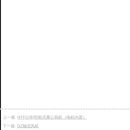
上一篇:
HTFC(B)型柜式离心风机（电机内置）
下一篇:
DZ轴流风机