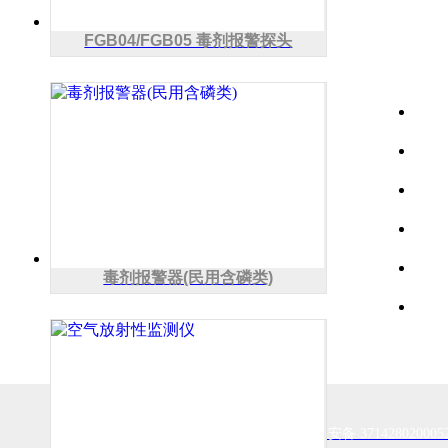
FGB04/FGB05 毒剂报警探头
联系我们
项目
联系方式：0534-2178822
公司传真：0534-5077099
首页
公司地址：山东省德州市经济开发区
关于
中央空调工业园
产品
新闻
工程
毒剂报警器(民用含磷类)
联系
鲁公网安备 371428020005