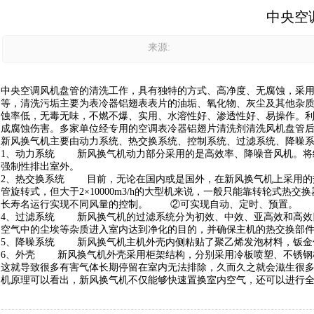
中央空
来源:
中央空调风机盘管的清洗工作，具有独特的方式、高净度、无腐蚀，采用
等，清洗污垢主要为表冷器铝翅表表片的油垢、氧化物、灰尘及其他杂
蚀率低，无毒无味，不燃不爆、实用、水溶性好、渗透性好、易操作。
成腐蚀伤害。多家单位经专用的空调表冷器铝翅片清洗剂清洗风机盘
新风换气机主要由动力系统、热交换系统、控制系统、过滤系统、降
1、动力系统 新风换气机动力部分采用的是高效率、降噪音风机。将
强制性排出室外。
2、热交换系统 目前，无论在国内或是国外，在新风换气机上采用的
管旋转式，但大于2×10000m3/h的大型机来说，一般只能靠转轮
长寿名运行实现不同风量的控制。 ②可实现自动、定时、预置。
4、过滤系统 新风换气机的过滤系统分为初效、中效、亚高效和高效
空气中的尘埃等杂质进入室内达到净化的目的，并确保主机的热交换
5、降噪系统 新风换气机主机外壳内侧粘贴了聚乙烯发泡材料，钣
6、外壳 新风换气机外壳采用柜架结构，分别采用冷板喷塑、不锈钢
这就导致很多有害气体长期停留在室内无法排除，久而久之就会滋生很
机原理可以看出，新风换气机不仅能够快速置换室内空气，还可以进行